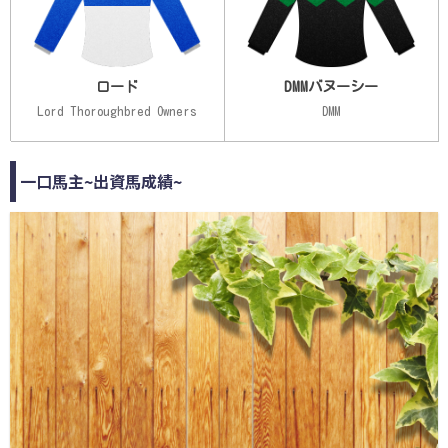
ロード
DMMバヌーシー
Lord Thoroughbred Owners
DMM
一口馬主~出資馬成績~