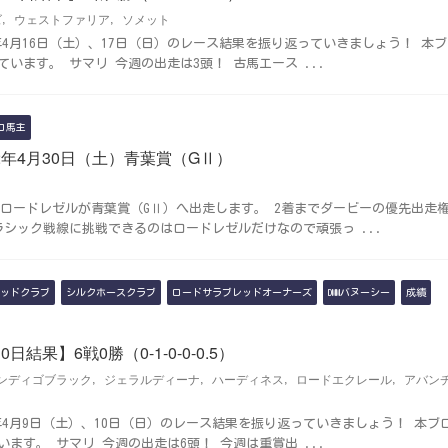
ズ
ウェストファリア
ソメット
,
,
022年4月16日（土）、17日（日）のレース結果を振り返っていきましょう！ 本ブ
います。 サマリ 今週の出走は3頭！ 古馬エース ...
口馬主
2年4月30日（土）青葉賞（GⅡ）
今週はロードレゼルが青葉賞（GⅡ）へ出走します。 2着までダービーの優先出走
シック戦線に挑戦できるのはロードレゼルだけなので頑張っ ...
ッドクラブ
シルクホースクラブ
ロードサラブレッドオーナーズ
DMMバヌーシー
成績
日結果】6戦0勝（0-1-0-0-0.5）
ンディゴブラック
ジェラルディーナ
ハーディネス
ロードエクレール
アバン
,
,
,
,
022年4月9日（土）、10日（日）のレース結果を振り返っていきましょう！ 本ブ
ます。 サマリ 今週の出走は6頭！ 今週は重賞出 ...