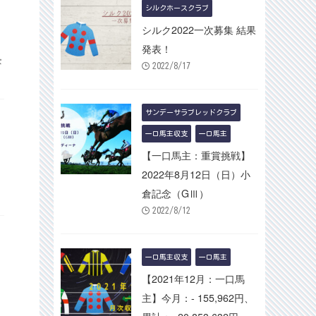
シルクホースクラブ
シルク2022一次募集 結果
発表！
ド
2022/8/17
サンデーサラブレッドクラブ
一口馬主収支
一口馬主
【一口馬主：重賞挑戦】
2022年8月12日（日）小
倉記念（GⅢ）
2022/8/12
一口馬主収支
一口馬主
【2021年12月：一口馬
主】今月：- 155,962円、