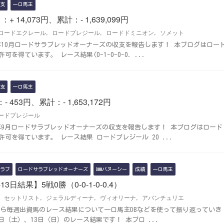
支
一口馬主
 14,073円、累計：- 1,639,099円
ロードエクレール
ロードプレジール
ロードドミニオン
ソメット
,
,
,
021年10月ロードサラブレッドオーナーズの収支を報告します！ 本ブログはロー
得ています。 レース結果(0-1-0-0-0. ...
支
一口馬主
453円、累計：- 1,653,172円
ードプレジール
021年9月ロードサラブレッドオーナーズの収支を報告します！ 本ブログはロード
可を得ています。 レース結果 ロードプレジール 20 ...
ラブ
ロードサラブレッドオーナーズ
DMMバヌーシー
成績
一口馬主
3日結果】5戦0勝（0-0-1-0-0.4）
セットリスト
ジェラルディーナ
ヴィオリーナ
アバンチュリエ
,
,
,
,
今回から毎週出資馬のレース結果について一口馬主DBなどを使って振り返っていき
12日（土）、13日（日）のレース結果です！ 本ブロ ...