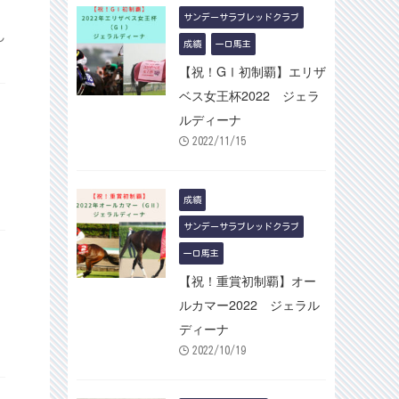
サンデーサラブレッドクラブ
し
成績
一口馬主
【祝！GⅠ初制覇】エリザ
ベス女王杯2022 ジェラ
ルディーナ
2022/11/15
成績
サンデーサラブレッドクラブ
一口馬主
【祝！重賞初制覇】オー
ルカマー2022 ジェラル
ディーナ
2022/10/19