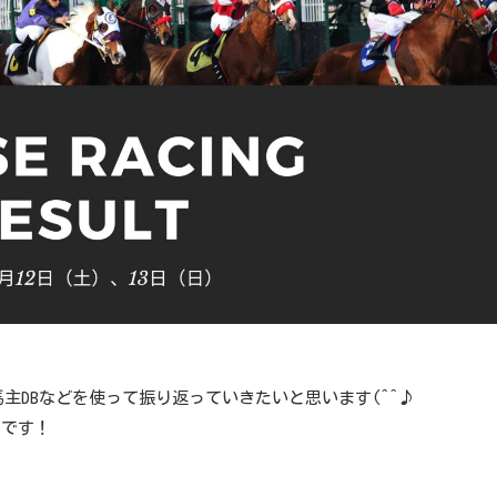
主DBなどを使って振り返っていきたいと思います(^^♪
果です！