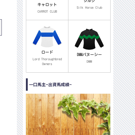
シルク
キャロット
Silk Horse Club
CARROT CLUB
ロード
DMMバヌーシー
Lord Thoroughbred
DMM
Owners
一口馬主~出資馬成績~