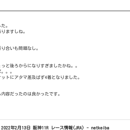
した。
ありますしね。
折り合いも問題なし。
ょっと後ろからになりすぎましたかね。。
ば。。。
ケットにアタマ差及ばず4着となりました。
る内容だったのは良かったです。
022年2月13日 阪神11R レース情報(JRA) - netkeiba