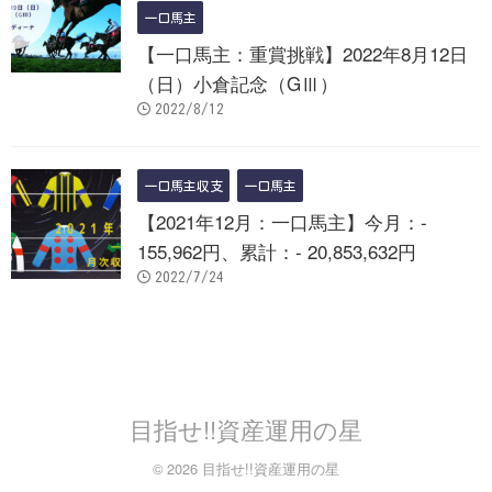
一口馬主
【一口馬主：重賞挑戦】2022年8月12日
（日）小倉記念（GⅢ）
2022/8/12
一口馬主収支
一口馬主
【2021年12月：一口馬主】今月：-
155,962円、累計：- 20,853,632円
2022/7/24
目指せ!!資産運用の星
© 2026 目指せ!!資産運用の星