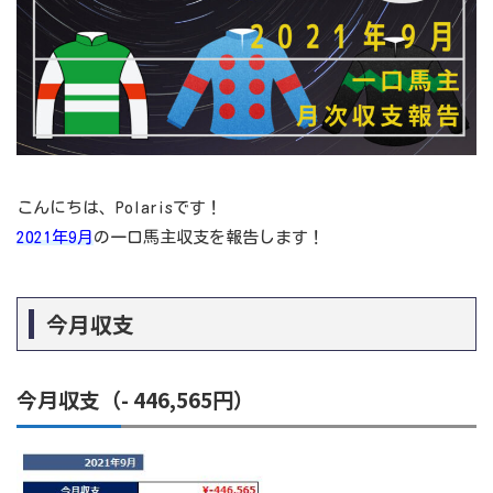
こんにちは、Polarisです！
2021年9
月
の一口馬主収支を報告します！
今月収支
今月収支（- 446,565円）