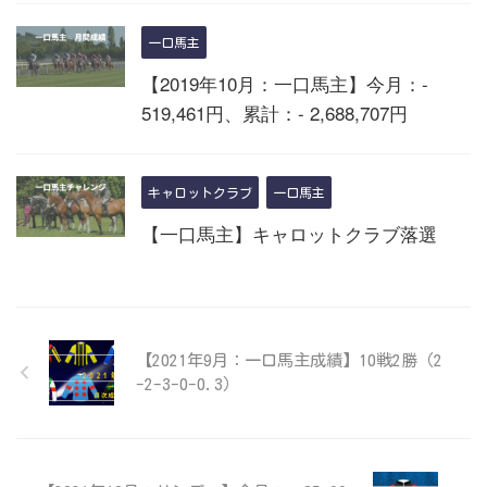
一口馬主
【2019年10月：一口馬主】今月：-
519,461円、累計：- 2,688,707円
キャロットクラブ
一口馬主
【一口馬主】キャロットクラブ落選
【2021年9月：一口馬主成績】10戦2勝（2
-2-3-0-0.3）