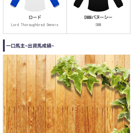
ロード
DMMバヌーシー
Lord Thoroughbred Owners
DMM
一口馬主~出資馬成績~