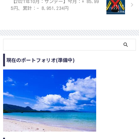
【2021年10月：サンデー】今月：+ 85,99
5円、累計：- 8,951,234円
現在のポートフォリオ(準備中)