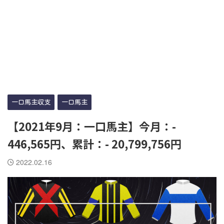
一口馬主収支
一口馬主
【2021年9月：一口馬主】今月：-
446,565円、累計：- 20,799,756円
2022.02.16