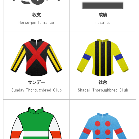
収支
成績
Horse-performance
results
サンデー
社台
Sunday Thoroughbred Club
Shadai Thoroughbred Club