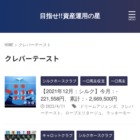
目指せ!!資産運用の星
>
クレバーテースト
HOME
クレバーテースト
シルクホースクラブ
一口馬主収支
一口馬主
【2021年12月：シルク】今月：-
221,558円、累計：- 2,669,500円
ドリームアジェンダ
クレバ
2022/4/11
,
ーテースト
ローブエリタージュ
ラッキーモー
,
,
キャロットクラブ
シルクホースクラブ