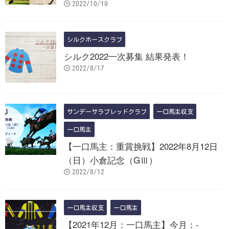
2022/10/19
シルクホースクラブ
シルク2022一次募集 結果発表！
2022/8/17
サンデーサラブレッドクラブ
一口馬主収支
一口馬主
【一口馬主：重賞挑戦】2022年8月12日
（日）小倉記念（GⅢ）
2022/8/12
一口馬主収支
一口馬主
【2021年12月：一口馬主】今月：-