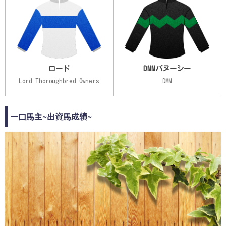
ロード
DMMバヌーシー
Lord Thoroughbred Owners
DMM
一口馬主~出資馬成績~