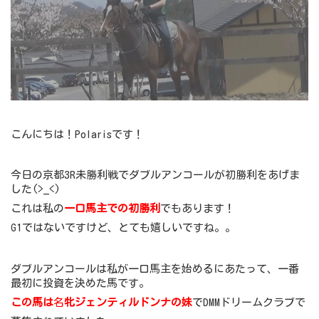
こんにちは！Polarisです！
今日の京都3R未勝利戦でダブルアンコールが初勝利をあげま
した(>_<)
これは私の
一口馬主での初勝利
でもあります！
G1ではないですけど、とても嬉しいですね。。
ダブルアンコールは私が一口馬主を始めるにあたって、一番
最初に投資を決めた馬です。
この馬は
名
牝ジェンティルドンナの妹
でDMMドリームクラブで