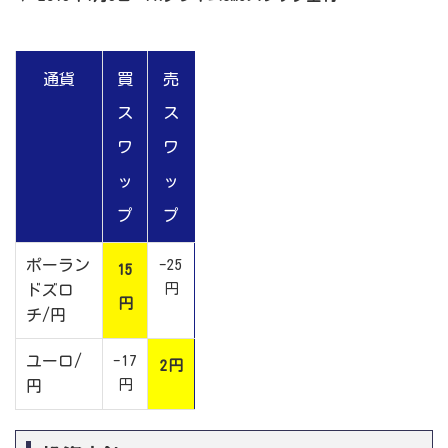
通貨
買
売
ス
ス
ワ
ワ
ッ
ッ
プ
プ
ポーラン
-25
15
円
ドズロ
円
チ/円
ユーロ/
-17
2円
円
円