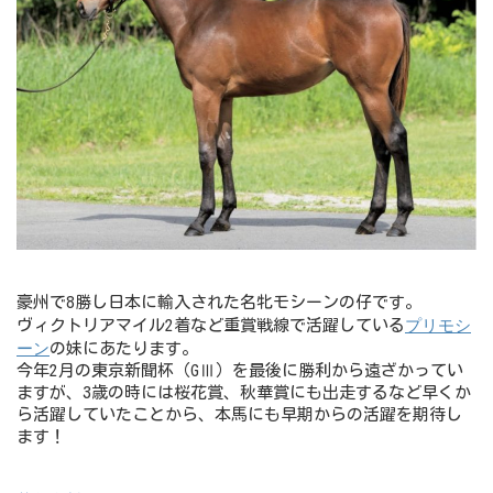
豪州で8勝し日本に輸入された名牝モシーンの仔です。
プリモシ
ヴィクトリアマイル2着など重賞戦線で活躍している
ーン
の妹にあたります。
今年2月の東京新聞杯（GⅢ）を最後に勝利から遠ざかってい
ますが、3歳の時には桜花賞、秋華賞にも出走するなど早くか
ら活躍していたことから、本馬にも早期からの活躍を期待し
ます！