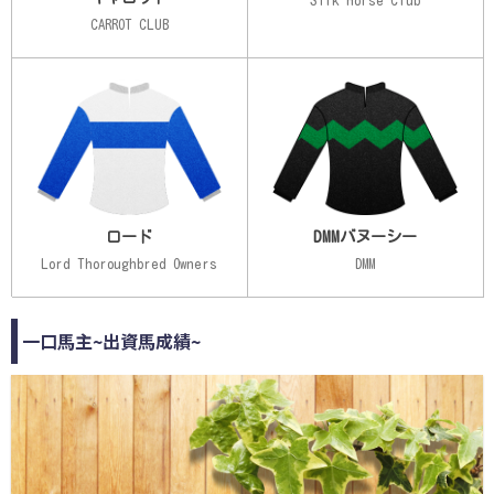
Silk Horse Club
CARROT CLUB
ロード
DMMバヌーシー
Lord Thoroughbred Owners
DMM
一口馬主~出資馬成績~