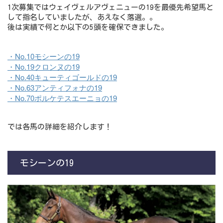
1次募集ではウェイヴェルアヴェニューの19を最優先希望馬と
して指名していましたが、あえなく落選。。
後は実績で何とか以下の5頭を確保できました。
・No.10モシーンの19
・No.19クロンヌの19
・No.40キューティゴールドの19
・No.63アンティフォナの19
・No.70ポルケテスエーニョの19
では各馬の詳細を紹介します！
モシーンの19