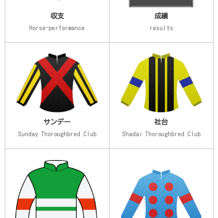
収支
成績
Horse-performance
results
サンデー
社台
Sunday Thoroughbred Club
Shadai Thoroughbred Club