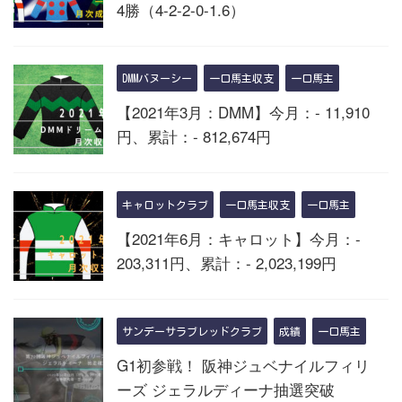
4勝（4-2-2-0-1.6）
DMMバヌーシー
一口馬主収支
一口馬主
【2021年3月：DMM】今月：- 11,910
円、累計：- 812,674円
キャロットクラブ
一口馬主収支
一口馬主
【2021年6月：キャロット】今月：-
203,311円、累計：- 2,023,199円
サンデーサラブレッドクラブ
成績
一口馬主
G1初参戦！ 阪神ジュベナイルフィリ
ーズ ジェラルディーナ抽選突破