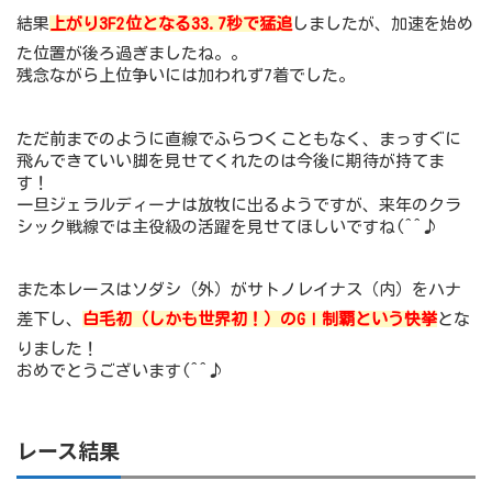
結果
上がり3F2位となる33.7秒で猛追
しましたが、加速を始め
た位置が後ろ過ぎましたね。。
残念ながら上位争いには加われず7着でした。
ただ前までのように直線でふらつくこともなく、まっすぐに
飛んできていい脚を見せてくれたのは今後に期待が持てま
す！
一旦ジェラルディーナは放牧に出るようですが、来年のクラ
シック戦線では主役級の活躍を見せてほしいですね(^^♪
また本レースはソダシ（外）がサトノレイナス（内）をハナ
差下し、
白毛初（しかも世界初！）のGⅠ制覇という快挙
とな
りました！
おめでとうございます(^^♪
レース結果