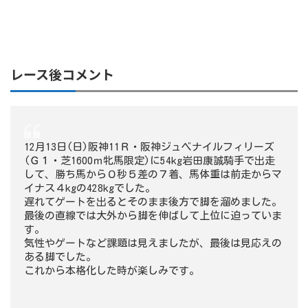
レース後コメント
12月13日(日)阪神11Ｒ・阪神ジュベナイルフィリーズ
(Ｇ１・芝1600ｍ牝馬限定)に54kg岩田康誠騎手で出走
して、勝ち馬から０秒５差の７着、馬体重は前走からマ
イナス４kgの428kgでした。
遅れてゲートを出るとそのまま後方で脚を溜めました。
最後の直線では大外から脚を伸ばして上位に迫っていま
す。
気性やゲートなど課題は見えましたが、最後は見応えの
ある脚でした。
これから本格化した時が楽しみです。