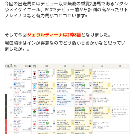
今回の出走馬にはデビュー以来無敗の重賞2勝馬であるソダシ
やメイケイエール、POGでデビュー前から評判の高かったサト
ノレイナスなど有力馬がゴロゴロいますw
そして今回
ジェラルディーナは2
枠3番
となりました。
岩田騎手はインが得意なのでどう活かせるかかなと思ってい
ましたが。。