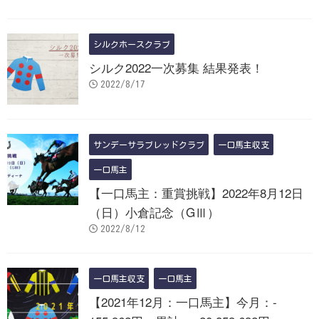
シルクホースクラブ
シルク2022一次募集 結果発表！
2022/8/17
サンデーサラブレッドクラブ
一口馬主収支
一口馬主
【一口馬主：重賞挑戦】2022年8月12日
（日）小倉記念（GⅢ）
2022/8/12
一口馬主収支
一口馬主
【2021年12月：一口馬主】今月：-