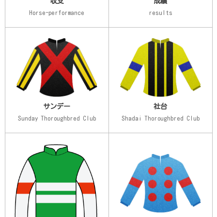
収支
成績
Horse-performance
results
サンデー
社台
Sunday Thoroughbred Club
Shadai Thoroughbred Club