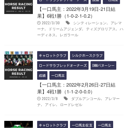
【一口馬主：2022年3月19日-21日結
果】6戦1勝（1-0-2-1-0.2）
シンティレーション
アレマ
2022/3/30
,
ーナ
ドリームアジェンダ
ティズグロリアス
ハ
,
,
,
ーディネス
レガラール
,
キャロットクラブ
シルクホースクラブ
ロードサラブレッドオーナーズ
DMMバヌーシー
成績
一口馬主
【一口馬主：2022年2月26日-27日結
果】4戦1勝（1-1-2-0-0.0）
ダブルアンコール
アレマー
2022/3/8
,
ナ
アイレ
ロードレゼル
,
,
キャロットクラブ
一口馬主収支
一口馬主