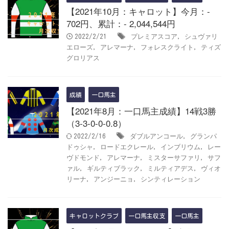
【2021年10月：キャロット】今月：-
702円、累計：- 2,044,544円
プレミアスコア
シュヴァリ
2022/2/21
,
エローズ
アレマーナ
フォレスクライト
ティズ
,
,
,
グロリアス
成績
一口馬主
【2021年8月：一口馬主成績】14戦3勝
（3-3-0-0-0.8）
ダブルアンコール
グランパ
2022/2/16
,
ドゥシャ
ロードエクレール
インブリウム
レー
,
,
,
ヴドモンド
アレマーナ
ミスターサファリ
サフ
,
,
,
ァル
ギルティブラック
ミルティアデス
ヴィオ
,
,
,
リーナ
アンジーニョ
シンティレーション
,
,
キャロットクラブ
一口馬主収支
一口馬主