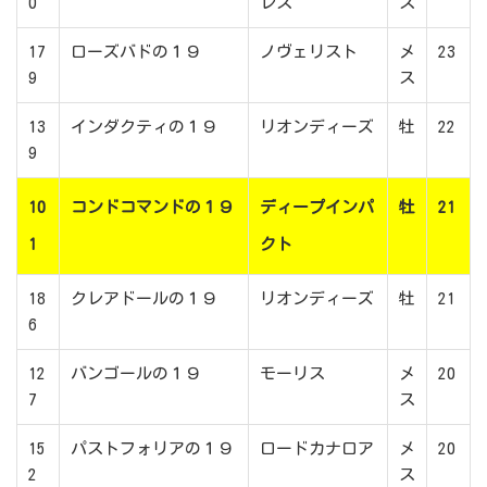
0
レス
ス
17
ローズバドの１９
ノヴェリスト
メ
23
9
ス
13
インダクティの１９
リオンディーズ
牡
22
9
10
コンドコマンドの１９
ディープインパ
牡
21
1
クト
18
クレアドールの１９
リオンディーズ
牡
21
6
12
バンゴールの１９
モーリス
メ
20
7
ス
15
パストフォリアの１９
ロードカナロア
メ
20
2
ス