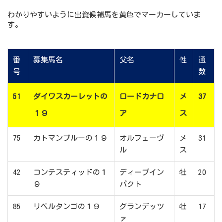
わかりやすいように出資候補馬を黄色でマーカーしていま
す。
番
募集馬名
父名
性
通
号
数
51
ダイワスカーレットの
ロードカナロ
メ
37
１９
ア
ス
75
カトマンブルーの１９
オルフェーヴ
メ
31
ル
ス
42
コンテスティッドの１
ディープイン
牡
20
９
パクト
85
リベルタンゴの１９
グランデッツ
牡
17
ァ