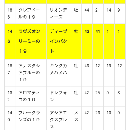
18
クレアドー
リオンデ
牡
44
21
14
9
6
ルの１９
ィーズ
14
ラヴズオン
ディープ
牡
43
41
1
1
6
リーミーの
インパク
１９
ト
18
アナスタシ
キングカ
牡
43
12
19
12
7
アブルーの
メハメハ
１９
13
アロマティ
ドレフォ
牡
42
25
9
8
2
コの１９
ン
14
ブルークラ
アジアエ
メ
42
23
10
9
0
ンズの１９
クスプレ
ス
ス