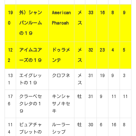
19
外）シャン
American
メ
33
16
8
9
0
パンルーム
Pharoah
ス
の１９
12
アイムユア
ドゥラメ
メ
32
23
4
5
2
ーズの１９
ンテ
ス
13
エイグレッ
クロフネ
メ
31
19
9
3
1
トの１９
ス
17
クラーベセ
キンシャ
牡
31
9
11
11
6
クレタの１
サノキセ
９
キ
11
ピュアチャ
ルーラー
牡
30
6
16
8
4
プレットの
シップ