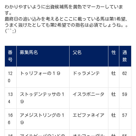
わかりやすいように出資候補馬を黄色でマーカーしていま
す。
最終日の追い込みを考えるとここに載っている馬は第1希望、
うまく抜けたとしても第2希望での指名は必須でしょうね。。
(^^;)
番
募集馬名
父名
性
通
号
数
12
トゥリフォーの１９
ドゥラメンテ
牡
62
0
13
ストゥデンテッサの１
イスラボニータ
牡
59
4
９
16
アメジストリングの１
エピファネイア
牡
57
6
９