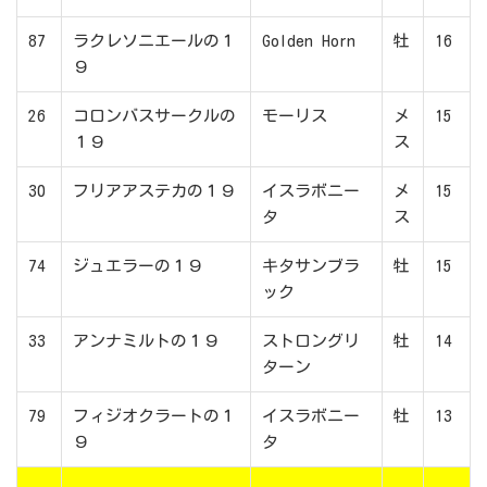
87
ラクレソニエールの１
Golden Horn
牡
16
９
26
コロンバスサークルの
モーリス
メ
15
１９
ス
30
フリアアステカの１９
イスラボニー
メ
15
タ
ス
74
ジュエラーの１９
キタサンブラ
牡
15
ック
33
アンナミルトの１９
ストロングリ
牡
14
ターン
79
フィジオクラートの１
イスラボニー
牡
13
９
タ