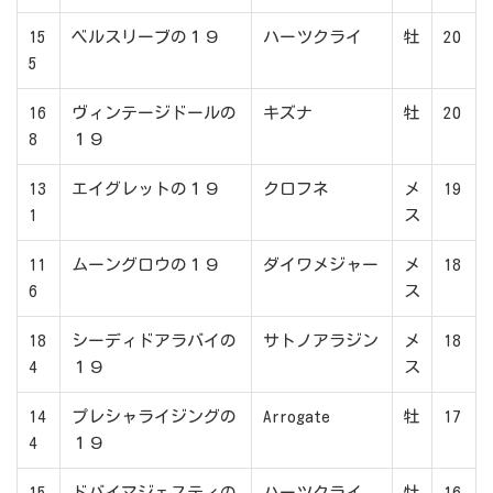
15
ベルスリーブの１９
ハーツクライ
牡
20
5
16
ヴィンテージドールの
キズナ
牡
20
8
１９
13
エイグレットの１９
クロフネ
メ
19
1
ス
11
ムーングロウの１９
ダイワメジャー
メ
18
6
ス
18
シーディドアラバイの
サトノアラジン
メ
18
4
１９
ス
14
プレシャライジングの
Arrogate
牡
17
4
１９
15
ドバイマジェスティの
ハーツクライ
牡
16