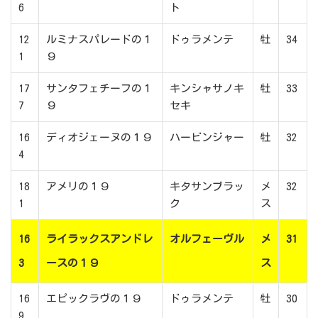
6
ト
12
ルミナスパレードの１
ドゥラメンテ
牡
34
1
９
17
サンタフェチーフの１
キンシャサノキ
牡
33
7
９
セキ
16
ディオジェーヌの１９
ハービンジャー
牡
32
4
18
アメリの１９
キタサンブラッ
メ
32
1
ク
ス
16
ライラックスアンドレ
オルフェーヴル
メ
31
3
ースの１９
ス
16
エピックラヴの１９
ドゥラメンテ
牡
30
9