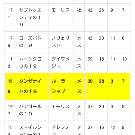
17
サブトゥエ
モーリス
牡
42
26
9
7
1
ンティの１
９
17
ローズバド
ノヴェリ
メ
42
23
11
8
9
の１９
スト
ス
11
ムーングロ
ダイワメ
メ
39
18
11
10
6
ウの１９
ジャー
ス
15
タンザナイ
ルーラー
メ
38
28
3
7
9
トの１９
シップ
ス
12
バンゴール
モーリス
メ
37
20
9
8
7
の１９
ス
18
スマイルシ
ドレフォ
メ
37
16
12
9
3
ャワーの１
ン
ス