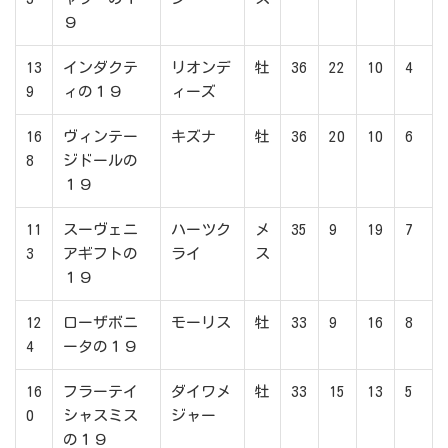
９
13
インダクテ
リオンデ
牡
36
22
10
4
9
ィの１９
ィーズ
16
ヴィンテー
キズナ
牡
36
20
10
6
8
ジドールの
１９
11
スーヴェニ
ハーツク
メ
35
9
19
7
3
アギフトの
ライ
ス
１９
12
ローザボニ
モーリス
牡
33
9
16
8
4
ータの１９
16
フラーテイ
ダイワメ
牡
33
15
13
5
0
シャスミス
ジャー
の１９