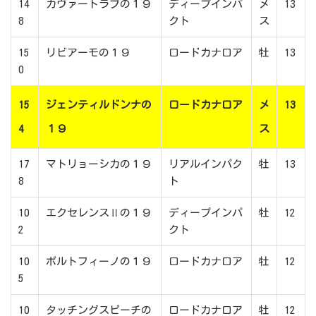
14
カヴァートラブの１９
ディープインパ
メ
13
8
クト
ス
15
リビアーモの１９
ロードカナロア
牡
13
0
15
ジェンティルドンナの
ロードカナロア
メ
13
4
１９
ス
17
マトリョーシカの１９
リアルインパク
牡
13
8
ト
10
エクセレンスⅡの１９
ディープインパ
牡
12
2
クト
10
ポルトフィーノの１９
ロードカナロア
牡
12
5
10
タッチングスピーチの
ロードカナロア
牡
12