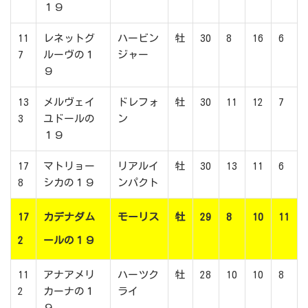
１９
11
レネットグ
ハービン
牡
30
8
16
6
7
ルーヴの１
ジャー
９
13
メルヴェイ
ドレフォ
牡
30
11
12
7
3
ユドールの
ン
１９
17
マトリョー
リアルイ
牡
30
13
11
6
8
シカの１９
ンパクト
17
カデナダム
モーリス
牡
29
8
10
11
2
ールの１９
11
アナアメリ
ハーツク
牡
28
10
10
8
2
カーナの１
ライ
９