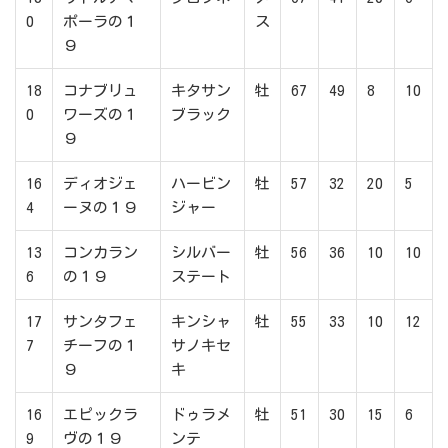
0
ポーラの１
ス
９
18
コナブリュ
キタサン
牡
67
49
8
10
0
ワーズの１
ブラック
９
16
ディオジェ
ハービン
牡
57
32
20
5
4
ーヌの１９
ジャー
13
コンカラン
シルバー
牡
56
36
10
10
6
の１９
ステート
17
サンタフェ
キンシャ
牡
55
33
10
12
7
チーフの１
サノキセ
９
キ
16
エピックラ
ドゥラメ
牡
51
30
15
6
9
ヴの１９
ンテ