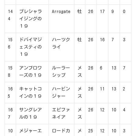
14
プレシャラ
Arrogate
牡
26
17
9
0
4
イジングの
１９
15
ドバイマジ
ハーツク
牡
26
16
7
3
6
ェスティの
ライ
１９
15
アンブロワ
ルーラー
メ
26
6
13
7
8
ーズの１９
シップ
ス
16
キャットコ
ハービン
メ
26
11
13
2
5
インの１９
ジャー
ス
16
サングレア
エピファ
メ
26
12
10
4
7
ルの１９
ネイア
ス
10
メジャーエ
ロードカ
メ
25
12
10
3