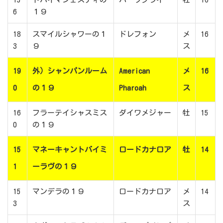
6
１９
18
スマイルシャワーの１
ドレフォン
メ
16
3
９
ス
19
外）シャンパンルーム
American
メ
16
0
の１９
Pharoah
ス
16
フラーテイシャスミス
ダイワメジャー
牡
15
0
の１９
15
マネーキャントバイミ
ロードカナロア
牡
14
1
ーラヴの１９
15
マンデラの１９
ロードカナロア
メ
14
3
ス