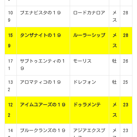
10
ブエナビスタの１９
ロードカナロア
メ
28
9
ス
15
タンザナイトの１９
ルーラーシップ
メ
28
9
ス
17
サブトゥエンティの１
モーリス
牡
26
1
９
13
アロマティコの１９
ドレフォン
牡
25
2
12
アイムユアーズの１９
ドゥラメンテ
メ
23
2
ス
14
ブルークランズの１９
アジアエクスプ
メ
23