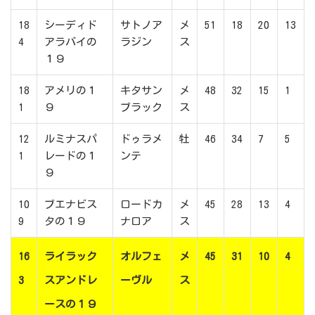
18
シーディド
サトノア
メ
51
18
20
13
4
アラバイの
ラジン
ス
１９
18
アメリの１
キタサン
メ
48
32
15
1
1
９
ブラック
ス
12
ルミナスパ
ドゥラメ
牡
46
34
7
5
1
レードの１
ンテ
９
10
ブエナビス
ロードカ
メ
45
28
13
4
9
タの１９
ナロア
ス
16
ライラック
オルフェ
メ
45
31
10
4
3
スアンドレ
ーヴル
ス
ースの１９