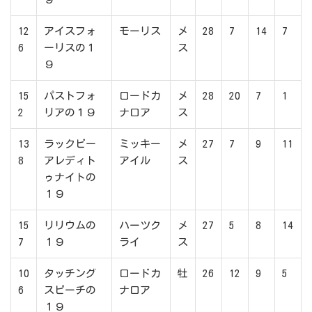
12
アイスフォ
モーリス
メ
28
7
14
7
6
ーリスの１
ス
９
15
パストフォ
ロードカ
メ
28
20
7
1
2
リアの１９
ナロア
ス
13
ラックビー
ミッキー
メ
27
7
9
11
8
アレディト
アイル
ス
ゥナイトの
１９
15
リリウムの
ハーツク
メ
27
5
8
14
7
１９
ライ
ス
10
タッチング
ロードカ
牡
26
12
9
5
6
スピーチの
ナロア
１９