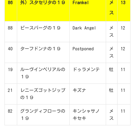
86
外）スタセリタの１９
Frankel
メ
13
ス
88
ピースバーグの１９
Dark Angel
メ
12
ス
40
ターフドンナの１９
Postponed
メ
12
ス
19
ルーヴインペリアルの
ドゥラメンテ
牡
11
１９
21
レニーズゴットジップ
キズナ
牡
11
の１９
82
グランディフローラの
キンシャサノ
メ
11
１９
キセキ
ス