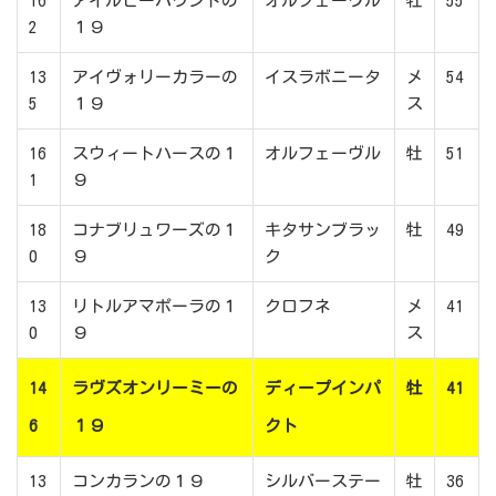
16
アイルビーバウンドの
オルフェーヴル
牡
55
2
１９
13
アイヴォリーカラーの
イスラボニータ
メ
54
5
１９
ス
16
スウィートハースの１
オルフェーヴル
牡
51
1
９
18
コナブリュワーズの１
キタサンブラッ
牡
49
0
９
ク
13
リトルアマポーラの１
クロフネ
メ
41
0
９
ス
14
ラヴズオンリーミーの
ディープインパ
牡
41
6
１９
クト
13
コンカランの１９
シルバーステー
牡
36