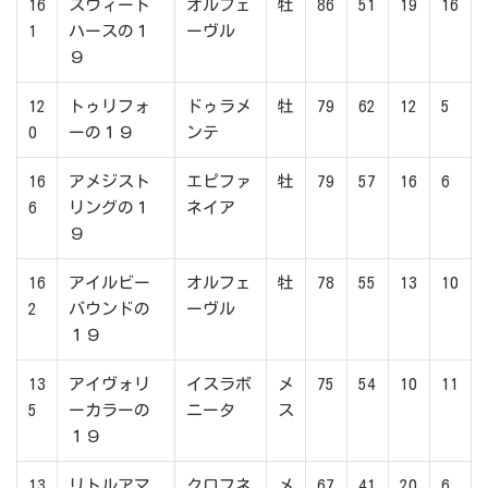
16
スウィート
オルフェ
牡
86
51
19
16
1
ハースの１
ーヴル
９
12
トゥリフォ
ドゥラメ
牡
79
62
12
5
0
ーの１９
ンテ
16
アメジスト
エピファ
牡
79
57
16
6
6
リングの１
ネイア
９
16
アイルビー
オルフェ
牡
78
55
13
10
2
バウンドの
ーヴル
１９
13
アイヴォリ
イスラボ
メ
75
54
10
11
5
ーカラーの
ニータ
ス
１９
13
リトルアマ
クロフネ
メ
67
41
20
6