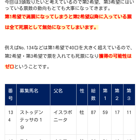
今回は3頭取りたいと考えているので第2希望、第3希望にはい
っている票数の動向もとても大事になってきます。
第1希望で満票になってしまうと第2希望以降に入っている票
は全て死票として無効になってしまいます。
例えばNo.134などは第1希望で40口を大きく超えているので、
第2希望・第3希望で票を入れても死票になり
獲得の可能性は
ゼロ
ということです。
番
募集馬名
父名
性
総
第
第
第
号
数
１
２
３
13
ストゥデン
イスラボ
牡
87
59
17
11
4
テッサの１
ニータ
９