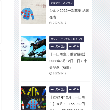
シルクホースクラブ
シルク2022一次募集 結果
発表！
2022/8/17
サンデーサラブレッドクラブ
一口馬主収支
一口馬主
【一口馬主：重賞挑戦】
2022年8月12日（日）小
倉記念（GⅢ）
2022/8/12
一口馬主収支
一口馬主
【2021年12月：一口馬
主】今月：- 155,962円、