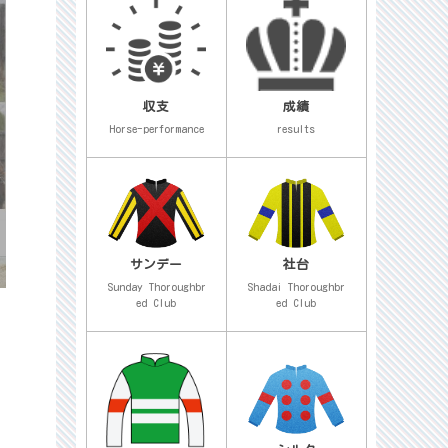
収支
成績
Horse-performance
results
サンデー
社台
Sunday Thoroughbr
Shadai Thoroughbr
ed Club
ed Club