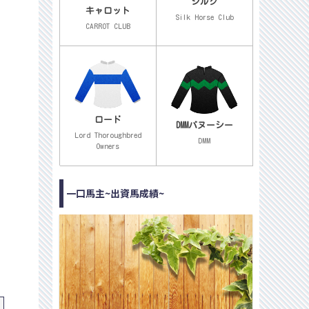
シルク
キャロット
Silk Horse Club
CARROT CLUB
ロード
DMMバヌーシー
Lord Thoroughbred
DMM
Owners
一口馬主~出資馬成績~