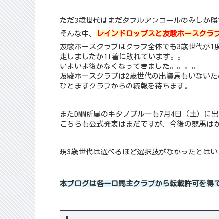
ただ3歳世代はまだダブルアンコールのみしか
そんな中、
レインドロップスと友駿ホースクラ
友駿ホースクラブはクラブ全体でも3歳世代が1
走しましたが11着に敗れています。。
いよいよ後がなくなってきました。。。。
友駿ホースクラブは2歳世代の出資馬もいない
ひとまずクラブからの続報を待ちます。
またDMM所属のキタノブルーも7月4日（土）に
こちらも公式発表はまだですが、今後の競馬は
現3歳世代は選べるほど選択肢がなかったとは
本ブログは各一口馬主クラブから転載許可を得