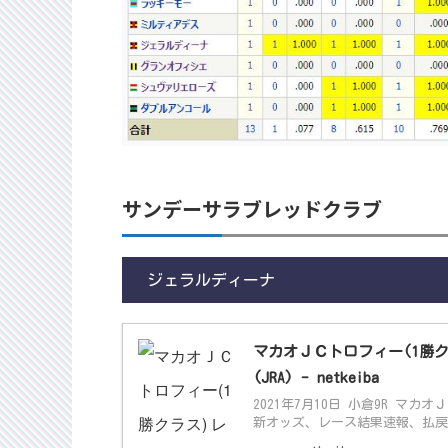
サンデーサラブレッドクラブ
ジェラルディーナ
マカオＪＣトロフィー(1勝クラ
(JRA) - netkeiba
2021年7月10日 小倉9R マ
新オッズ、レース結果速報、払戻