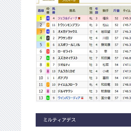
ミルティアデス