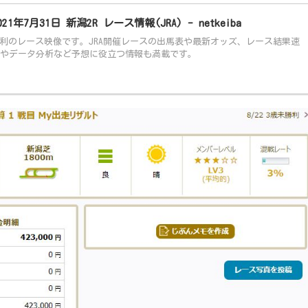
年7月31日 新潟2R レース情報(JRA) - netkeiba
３歳未勝利のレース映像です。JRA開催レースの出馬表や最新オッズ、レース結果速
やデータ分析など予想に役立つ情報も満載です。