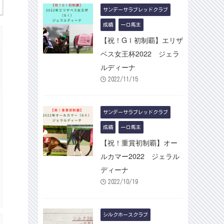
サンデーサラブレッドクラブ
成績
一口馬主
【祝！GⅠ初制覇】エリザ
ベス女王杯2022 ジェラ
ルディーナ
2022/11/15
サンデーサラブレッドクラブ
成績
一口馬主
【祝！重賞初制覇】オー
ルカマー2022 ジェラル
ディーナ
2022/10/19
シルクホースクラブ