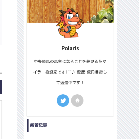
Polaris
中央競馬の馬主になることを夢見る陸マ
イラー投資家です(^^♪ 資産1億円目指し
て邁進中です！
新着記事