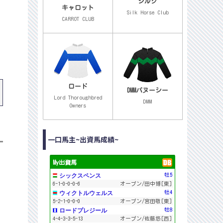
シルク
キャロット
Silk Horse Club
CARROT CLUB
ロード
DMMバヌーシー
Lord Thoroughbred
DMM
Owners
一口馬主~出資馬成績~
My出資馬
シックスペンス
牡5
6-1-0-0-0-6
オープン/田中博[東]
ウィクトルウェルス
牡4
5-2-1-0-0-0
オープン/宮田敬[東]
ロードプレジール
牡8
4-4-3-3-5-13
オープン/佐藤悠[西]