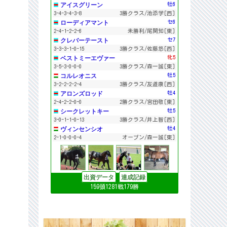
アイスグリーン
牡6
3-4-3-4-3-8
3勝クラス/池添学[西]
ローディアマント
セ6
2-4-1-2-2-6
未勝利/尾関知[東]
クレバーテースト
セ7
3-3-3-1-0-15
3勝クラス/佐藤悠[西]
ベストミーエヴァー
牝5
3-5-3-0-0-0
3勝クラス/森一誠[東]
コルレオニス
牡5
3-2-2-2-2-4
3勝クラス/友道康[西]
アロンズロッド
牡4
2-4-2-2-0-0
2勝クラス/宮田敬[東]
シークレットキー
牡5
3-0-1-1-0-13
3勝クラス/井上智[西]
ヴィンセンシオ
牡4
2-1-0-0-0-4
オープン/森一誠[東]
ルシフェル
牝5
2-2-1-0-1-9
3勝クラス/西園翔[西]
ボールドゾーン
牡6
3-2-1-0-0-1
3勝クラス/木村哲[東]
出資データ
達成記録
ターコイズフリンジ
牡5
159頭1281戦179勝
3-1-1-1-1-2
3勝クラス/田中博[東]
ミダース
牡5
2-3-3-1-0-1
2勝クラス/栗田徹[東]
オールマイデイズ
牡6
2-0-3-2-2-4
2勝クラス/矢嶋大[東]