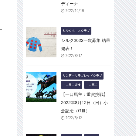
ディーナ
2022/10/19
シルクホースクラブ
シルク2022一次募集 結果
発表！
2022/8/17
サンデーサラブレッドクラブ
一口馬主収支
一口馬主
【一口馬主：重賞挑戦】
2022年8月12日（日）小
倉記念（GⅢ）
2022/8/12