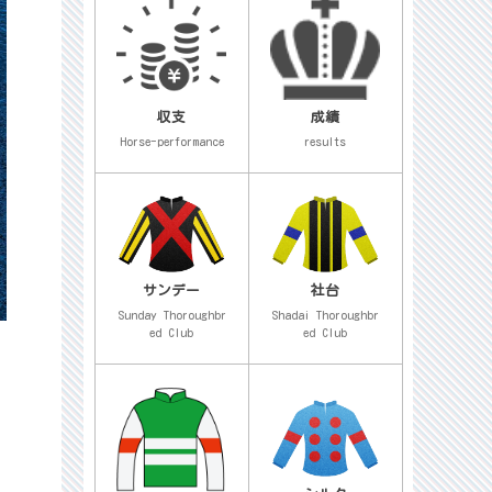
収支
成績
Horse-performance
results
サンデー
社台
Sunday Thoroughbr
Shadai Thoroughbr
ed Club
ed Club