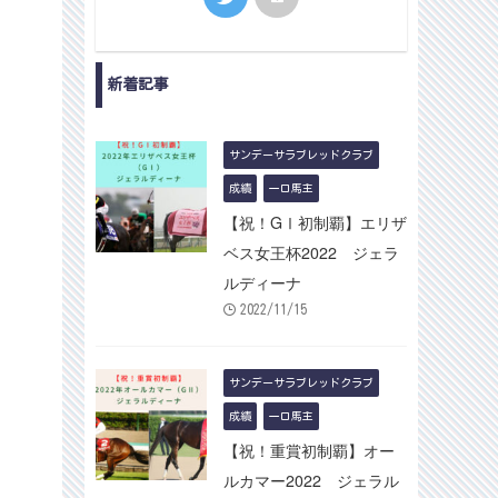
1-0-0-0-0-0
1勝クラス/黒岩陽[東]
マルシュボヌール
牝3
0-0-1-2-0-3
未勝利/柴田卓[西]
新着記事
サンデーサラブレッドクラブ
成績
一口馬主
【祝！GⅠ初制覇】エリザ
ベス女王杯2022 ジェラ
ルディーナ
2022/11/15
サンデーサラブレッドクラブ
成績
一口馬主
【祝！重賞初制覇】オー
ルカマー2022 ジェラル