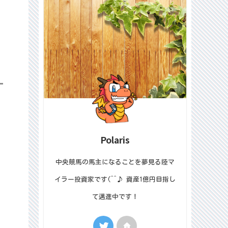
エボルヴィング
牡5
2-2-2-0-2-6
2勝クラス/藤原英[西]
シアブリス
牝5
1-4-0-2-3-4
1勝クラス/手塚貴[東]
ガーネットフレア
牝3
2-0-3-0-0-3
2勝クラス/杉山佳[西]
メリザンド
牝4
1-0-3-1-0-4
1勝クラス/小手川[東]
オプレントジュエル
牝4
1-2-2-1-1-4
1勝クラス/中舘英[東]
カザンラク
牡4
1-1-2-0-0-4
1勝クラス/嘉藤貴[東]
ラトラース
セ4
1-1-3-1-0-5
1勝クラス/中内田[西]
ティタノマキア
牝3
Polaris
0-3-2-0-0-2
未勝利/池添学[西]
アクアマーズ
牡3
1-1-1-0-0-2
1勝クラス/浅利英[東]
中央競馬の馬主になることを夢見る陸マ
ワールドシリーズ
牡5
1-0-1-1-0-12
1勝クラス/秋山真[西]
イラー投資家です(^^♪ 資産1億円目指し
シャンドラファール
牡3
0-3-0-1-1-2
未勝利/井上智[西]
て邁進中です！
プロメサアルムンド
牡3
1-0-0-0-0-0
1勝クラス/田中博[東]
エピックフライト
牡3